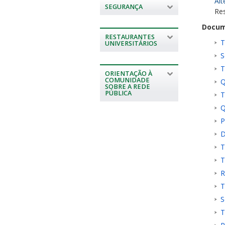
Alt
SEGURANÇA
Re
Docum
RESTAURANTES
T
UNIVERSITÁRIOS
S
T
ORIENTAÇÃO À
COMUNIDADE
Q
SOBRE A REDE
PÚBLICA
T
Q
P
D
T
T
R
T
S
T