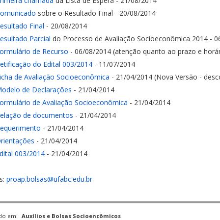
rimeira chamada
da Lista de Espera - 21/08/2014
omunicado
sobre o Resultado Final - 20/08/2014
esultado Final
- 20/08/2014
esultado Parcial
do Processo de Avaliação Socioeconômica 2014 - 0
ormulário de Recurso
- 06/08/2014 (atenção quanto ao prazo e horári
etificação do Edital 003/2014
- 11/07/2014
icha de Avaliação Socioeconômica
- 21/04/2014 (Nova Versão - desco
odelo de Declarações
- 21/04/2014
ormulário de Avaliação Socioeconômica
- 21/04/2014
elação de documentos
- 21/04/2014
equerimento
- 21/04/2014
rientações
- 21/04/2014
dital 003/2014
- 21/04/2014
s:
proap.bolsas@ufabc.edu.br
ado em:
Auxílios e Bolsas Socioencômicos