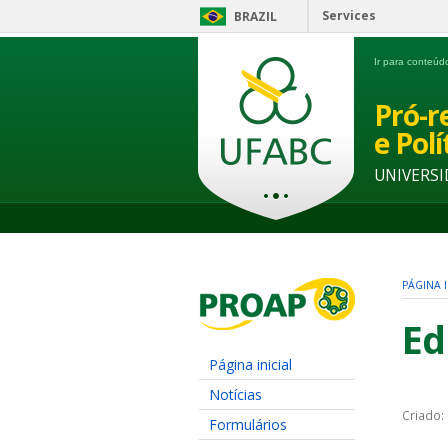
Services
BRAZIL
Ir para conteú
Pró-r
e Pol
UNIVERSI
PÁGINA I
Ed
Página inicial
Notícias
Criado:
Formulários