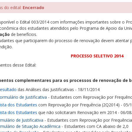
us do edital:
Encerrado
isponível o Edital 003/2014 com informações importantes sobre
o Pr
econômica
dos estudantes atendidos pelo Programa de Apoio da
Uni
tação
de benefícios.
udantes que participarem do processo de renovação devem atentar pa
ndição.
PROCESSO SELETIVO 2014
ntos desse Edital:
entos complementares para os processos de renovação de be
esultado
das Análises das Justificativas - 18/11/2014
ormulário de Justificativa
-
Estudantes com Reprovação por Frequênc
ista dos Estudantes
com Reprovação por Frequência (2Q2014) - 05/
ista dos Estudantes
que não solicitaram Renovação em 2014 - 06/08
mulário de Justificativa
-
Estudantes com Reprovação por Frequência
rmulário de Situação Acadêmica
- Estudantes com CA abaixo de 2,0