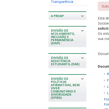
Transparência
Stat
A PROAP
Está d
Socio
solici
DIVISÃO DE
Os est
ACOLHIMENTO,
INCLUSÃO E
sua co
PERMANÊNCIA
(DAIP)
Docume
DIVISÃO DE
ASSISTÊNCIA
ESTUDANTIL (DAE)
Docum
R
DIVISÃO DE
F
POLÍTICAS
AFIRMATIVAS, BEM
L
VIVER
COMUNITÁRIO E
L
DIVERSIDADE
(DPBD)
For
Fo