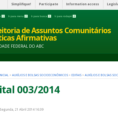
Simplifique!
Participate
Information access
Legisl
do
1
Ir para menu
2
Ir para busca
3
Ir para rodapé
4
eitoria de Assuntos Comunitários
íticas Afirmativas
DADE FEDERAL DO ABC
NICIAL
>
AUXÍLIOS E BOLSAS SOCIOECONÔMICOS
>
EDITAIS
>
AUXÍLIOS E BOLSAS S
ital 003/2014
 Segunda, 21 Abril 2014 16:39