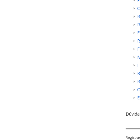
P
C
R
R
F
R
F
M
F
R
R
O
E
Dúvida
Registr