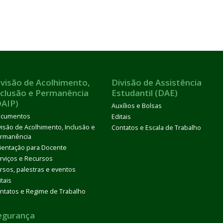
ivisão de Acolhimento,
Divisão de Assistência
nclusão e Permanência
Estudantil (DAE)
DAIP)
Auxílios e Bolsas
cumentos
Editais
visão de Acolhimento, Inclusão e
Contatos e Escala de Trabalho
rmanência
ientação para Docente
rviços e Recursos
rsos, palestras e eventos
itais
ntatos e Regime de Trabalho
egurança