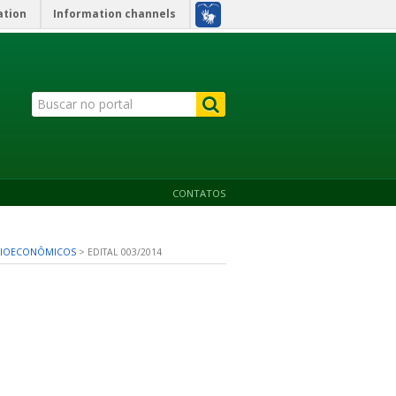
ation
Information channels
CONTATOS
OCIOECONÔMICOS
>
EDITAL 003/2014