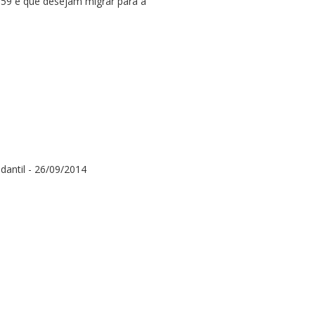
 59 e que desejam migrar para a
antil - 26/09/2014