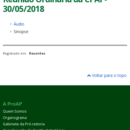
30/05/2018
Áudio
Sinopse
Registrado em:
Reuniões
Voltar para o topo
A ProAP
Quem Somos
Organograma
Gabinete da Pró-reitoria