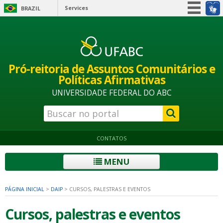
Services
BRAZIL
Simplifique!
Participate
Information access
Pró-reitoria de Assuntos Comunitários e
Legislation
Políticas Afirmativas
Information channels
UNIVERSIDADE FEDERAL DO ABC
CONTATOS
MENU
PÁGINA INICIAL
>
DAIP
>
CURSOS, PALESTRAS E EVENTOS
Cursos, palestras e eventos