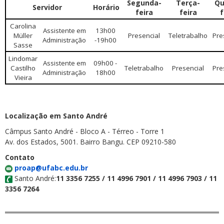
Segunda-
Terça-
Qu
Servidor
Horário
feira
feira
f
Carolina
Assistente em
13h00
Müller
Presencial
Teletrabalho
Pre
Administração
-19h00
Sasse
Lindomar
Assistente em
09h00 -
Castilho
Teletrabalho
Presencial
Pre
Administração
18h00
Vieira
Localização em Santo André
Câmpus Santo André - Bloco A - Térreo - Torre 1
Av. dos Estados, 5001. Bairro Bangu. CEP 09210-580
Contato
proap@ufabc.edu.br
Santo André:
11 3356 7255 / 11 4996 7901 / 11 4996 7903 / 11
3356 7264