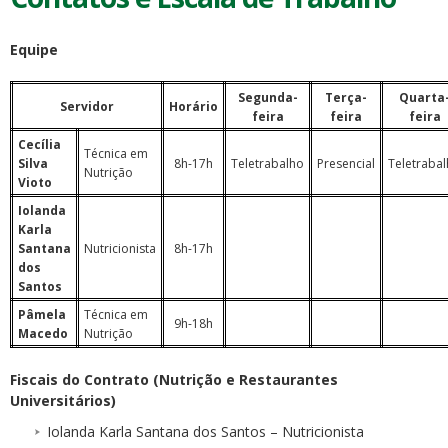
Equipe
Segunda-
Terça-
Quarta
Servidor
Horário
feira
feira
feira
Cecília
Técnica em
Silva
8h-17h
Teletrabalho
Presencial
Teletraba
Nutrição
Vioto
Iolanda
Karla
Santana
Nutricionista
8h-17h
dos
Santos
Pâmela
Técnica em
9h-18h
Macedo
Nutrição
Fiscais do Contrato (Nutrição e Restaurantes
Universitários)
Iolanda Karla Santana dos Santos – Nutricionista