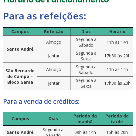
Para as refeições:
Campus
Refeição
Dias
Horário
Segunda a
Almoço
11h às 14h
Sábado
Santo André
Segunda a
Jantar
17h30 às 20h
Sexta
Segunda a
Almoço
11h às 14h
São Bernardo
Sábado
do Campo –
Segunda a
Bloco Gama
Jantar
17h30 às 20h
Sexta
Para a venda de créditos:
Período da
Período da
Campus
Dias
manhã
tarde
Segunda a
Santo André
09h às 14h
15h às 20h
Sábado