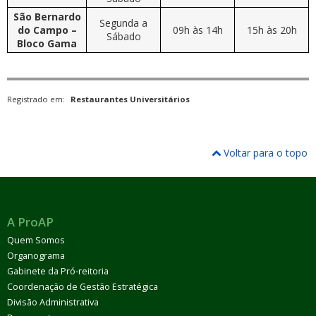
São Bernardo
Segunda a
do Campo –
09h às 14h
15h às 20h
Sábado
Bloco Gama
Registrado em:
Restaurantes Universitários
Voltar para o topo
A ProAP
Quem Somos
Organograma
Gabinete da Pró-reitoria
Coordenação de Gestão Estratégica
Divisão Administrativa