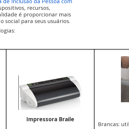
ra de Inclusão da Pessoa com
ositivos, recursos,
nalidade é proporcionar mais
 social para seus usuários.
ogias:
Impressora Braile
Brancas: uti