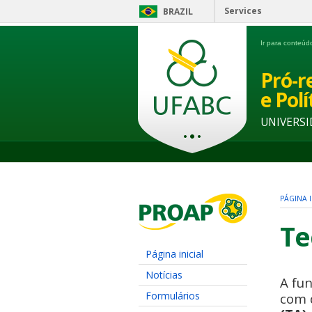
Services
BRAZIL
Ir para conteú
Pró-r
e Pol
UNIVERSI
PÁGINA I
Te
Página inicial
Notícias
A fun
Formulários
com 