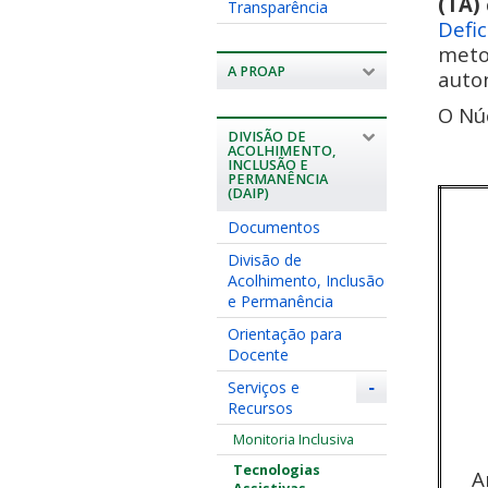
(TA)
Transparência
Defic
metod
A PROAP
auton
O Núc
DIVISÃO DE
ACOLHIMENTO,
INCLUSÃO E
PERMANÊNCIA
(DAIP)
Documentos
Divisão de
Acolhimento, Inclusão
e Permanência
Orientação para
Docente
Serviços e
-
Recursos
Monitoria Inclusiva
Tecnologias
A