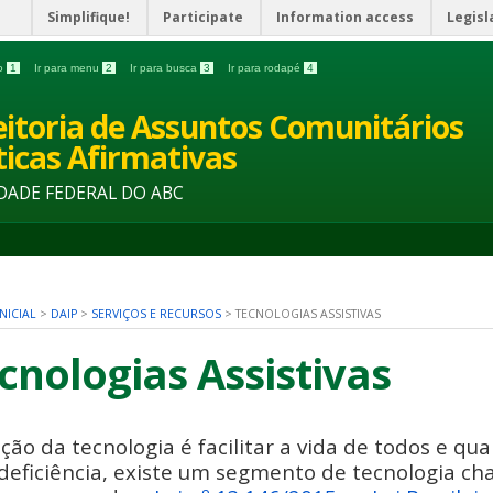
Simplifique!
Participate
Information access
Legisl
do
1
Ir para menu
2
Ir para busca
3
Ir para rodapé
4
eitoria de Assuntos Comunitários
íticas Afirmativas
DADE FEDERAL DO ABC
NICIAL
>
DAIP
>
SERVIÇOS E RECURSOS
>
TECNOLOGIAS ASSISTIVAS
cnologias Assistivas
ção da tecnologia é facilitar a vida de todos e 
deficiência, existe um segmento de tecnologia 