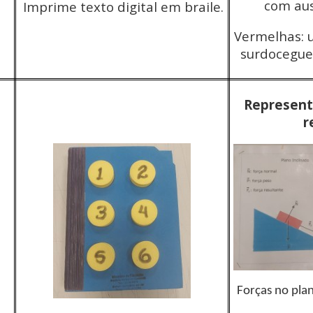
com aus
Imprime texto digital em braile.
Vermelhas: u
surdocegue
Represent
r
Forças no plan