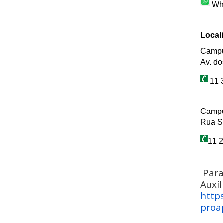
 Wh
Local
Campus
Av. do
 11 
Campus
Rua Sã
11 2
Para 
Auxíl
https
proa