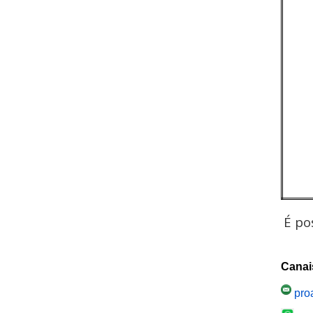
É po
Canai
pro