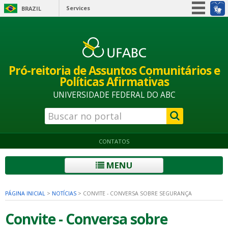
Services
BRAZIL
Simplifique!
Participate
Information access
Pró-reitoria de Assuntos Comunitários e
Legislation
Políticas Afirmativas
Information channels
UNIVERSIDADE FEDERAL DO ABC
CONTATOS
MENU
PÁGINA INICIAL
>
NOTÍCIAS
>
CONVITE - CONVERSA SOBRE SEGURANÇA
Convite - Conversa sobre