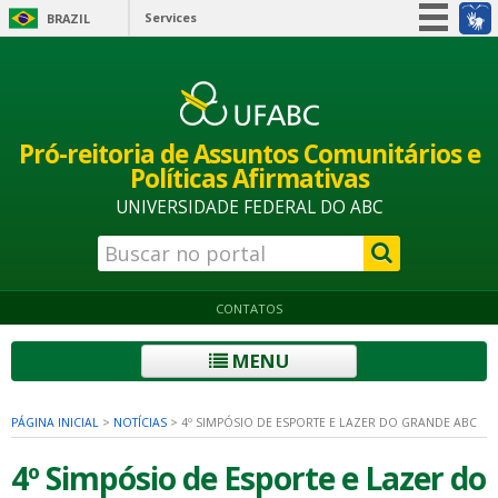
Services
BRAZIL
Simplifique!
Participate
Information access
Pró-reitoria de Assuntos Comunitários e
Legislation
Políticas Afirmativas
Information channels
UNIVERSIDADE FEDERAL DO ABC
CONTATOS
MENU
PÁGINA INICIAL
>
NOTÍCIAS
>
4º SIMPÓSIO DE ESPORTE E LAZER DO GRANDE ABC
4º Simpósio de Esporte e Lazer do