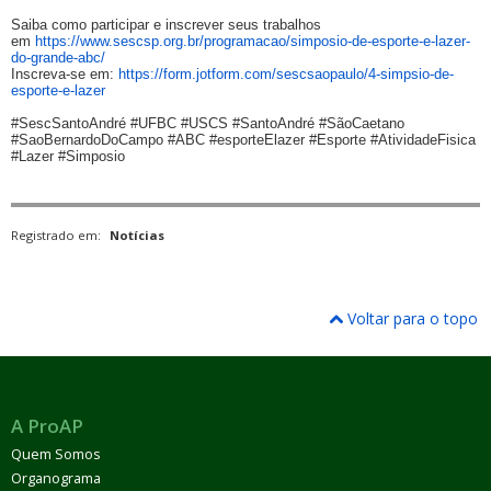
Saiba como participar e inscrever seus trabalhos
em
https://www.sescsp.org.br/programacao/simposio-de-esporte-e-lazer-
do-grande-abc/
Inscreva-se em:
https://form.jotform.com/sescsaopaulo/4-simpsio-de-
esporte-e-lazer
#SescSantoAndré #UFBC #USCS #SantoAndré #SãoCaetano
#SaoBernardoDoCampo #ABC #esporteElazer #Esporte #AtividadeFisica
#Lazer #Simposio
Registrado em:
Notícias
Voltar para o topo
A ProAP
Quem Somos
Organograma