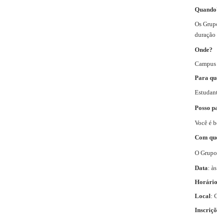
Quando
Os Grupo
duração
Onde?
Campus S
Para q
Estudan
Posso p
Você é b
Com qu
O Grupo 
Data
: à
Horári
Local
: 
Inscriçõ