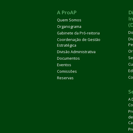
A ProAP
D
I
Quem Somos
(
Organograma
Do
Gabinete da Pró-reitoria
Di
Coordenação de Gestão
Pe
Estratégica
Or
Divisão Administrativa
Se
Documentos
Cu
Eventos
Ed
Comissões
Co
Reservas
S
A 
Co
Pr
de
Ca
Pr