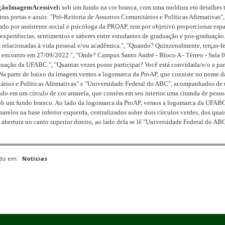
çãoImagemAcessível:
sob um fundo na cor branca, com uma moldura em detalhes tri
etras pretas e azuis: "Pró-Reitoria de Assuntos Comunitários e Políticas Afirmativas
do por assistente social e psicóloga da PROAP, tem por objetivo proporcionar espa
 experiências, sentimentos e saberes entre estudantes de graduação e pós-graduação
 relacionadas à vida pessoal e/ou acadêmica.", "Quando? Quinzenalmente, terças-fe
encontro em 27/09/2022.", "Onde? Campus Santo André - Bloco A - Térreo - Sala 0
duação da UFABC.",
"Quantas vezes posso participar? Você está convidada/e/o a pa
a parte de baixo da imagem vemos a logomarca da ProAP, que consiste no nome da 
rios e Políticas Afirmativas" e "Universidade Federal do ABC", acompanhados de um
do em um círculo de cor amarela, que contém em seu interior uma ciranda de pessoa
ob um fundo branco. Ao lado da logomarca da ProAP, vemos a logomarca da UFABC,
marelos na base inferior esquerda, centralizados sobre dois círculos verdes, dos quai
abertura no canto superior direito, ao lado dela se lê "Universidade Federal do AB
ado em:
Notícias