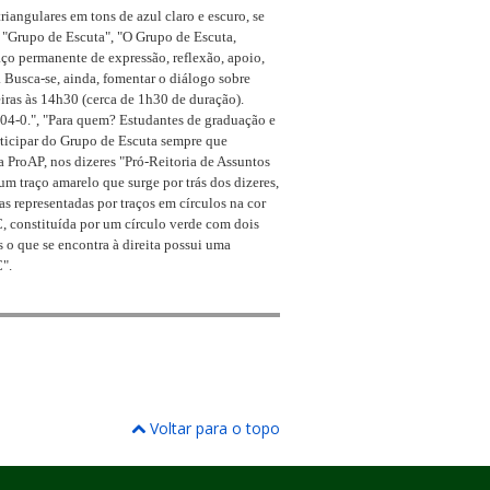
angulares em tons de azul claro e escuro, se
", "Grupo de Escuta", "O Grupo de Escuta,
ço permanente de expressão, reflexão, apoio,
. Busca-se, ainda, fomentar o diálogo sobre
iras às 14h30 (cerca de 1h30 de duração).
04-0.", "Para quem? Estudantes de graduação e
rticipar do Grupo de Escuta sempre que
ProAP, nos dizeres "Pró-Reitoria de Assuntos
 traço amarelo que surge por trás dos dizeres,
s representadas por traços em círculos na cor
 constituída por um círculo verde com dois
s o que se encontra à direita possui uma
C".
Voltar para o topo