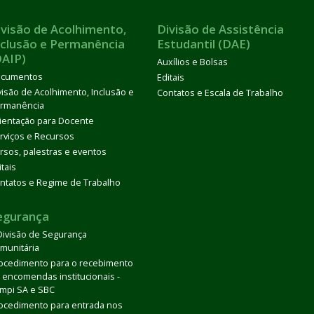
ivisão de Acolhimento,
Divisão de Assistência
nclusão e Permanência
Estudantil (DAE)
DAIP)
Auxílios e Bolsas
cumentos
Editais
visão de Acolhimento, Inclusão e
Contatos e Escala de Trabalho
rmanência
ientação para Docente
rviços e Recursos
rsos, palestras e eventos
itais
ntatos e Regime de Trabalho
egurança
Divisão de Segurança
munitária
ocedimento para o recebimento
 encomendas institucionais -
mpi SA e SBC
ocedimento para entrada nos