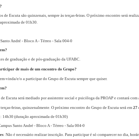
?
s de Escuta são quinzenais, sempre às terças-feiras. O próximo encontro será real
 aproximada de 01h30.
anto André - Bloco A - Térreo - Sala 004-0
uem?
tes de graduação e de pós-graduação da UFABC.
articipar de mais de um encontro do Grupo?
em-vinda/e/o a participar do Grupo de Escuta sempre que quiser.
em?
de Escuta será mediado por assistente social e psicóloga da PROAP e contará com
s terças-feiras, quinzenalmente. O próximo encontro do Grupo de Escuta será em
27 
o
: 14h30 (duração aproximada de 01h30)
Campus Santo André - Bloco A - Térreo - Sala 004-0
es
: Não é necessário realizar inscrição. Para participar é só comparecer no dia, horá