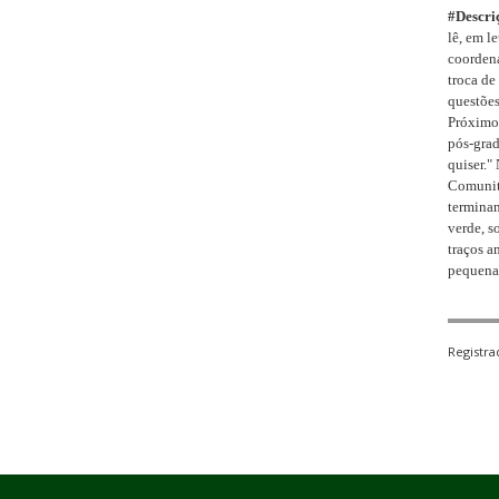
#Descri
lê, em l
coordena
troca de
questões
Próximo 
pós-gra
quiser."
N
Comunitá
terminan
verde, s
traços a
pequena 
Registr