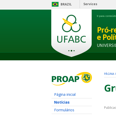
Services
BRAZIL
Ir para conteú
Pró-r
e Pol
UNIVERSI
PÁGINA I
Gr
Página inicial
Notícias
Publica
Formulários