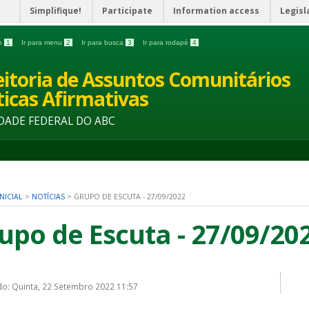
Simplifique!
Participate
Information access
Legisl
do
1
Ir para menu
2
Ir para busca
3
Ir para rodapé
4
eitoria de Assuntos Comunitários
íticas Afirmativas
DADE FEDERAL DO ABC
NICIAL
>
NOTÍCIAS
>
GRUPO DE ESCUTA - 27/09/2022
upo de Escuta - 27/09/20
do: Quinta, 22 Setembro 2022 11:57