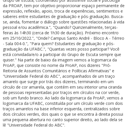
Grupo de Escuta, coordenado por assistente social e psicóloga
da PROAP, tem por objetivo proporcionar espaço permanente de
expressão, reflexão, apoio, troca de experiências, sentimentos e
saberes entre estudantes de graduação e pós-graduação. Busca-
se, ainda, fomentar o diálogo sobre questões relacionadas à vida
pessoal e/ou acadêmica.", "Quando? Quinzenalmente, terças-
feiras às 14h30 (cerca de 1h30 de duração). Próximo encontro
em 25/10/2022.", "Onde? Campus Santo André - Bloco A - Térreo
- Sala 004-0.", "Para quem? Estudantes de graduação e pós-
graduação da UFABC.", "Quantas vezes posso participar? Você
está convidada/e/o a participar do Grupo de Escuta sempre que
quiser." Na parte de baixo da imagem vemos a logomarca da
ProAP, que consiste no nome da ProAP, nos dizeres "Pró-
Reitoria de Assuntos Comunitários e Políticas Afirmativas" e
"Universidade Federal do ABC", acompanhados de um traço
amarelo que surge por trás dos dizeres, terminando em um
círculo de cor amarela, que contém em seu interior uma ciranda
de pessoas representadas por traços em círculos na cor verde,
sob um fundo branco. Ao lado da logomarca da ProAP, vemos a
logomarca da UFABC, constituída por um círculo verde com dois
traços amarelos na base inferior esquerda, centralizados sobre
dois círculos verdes, dos quais o que se encontra à direita possui
uma pequena abertura no canto superior direito, ao lado dela se
lê "Universidade Federal do ABC".