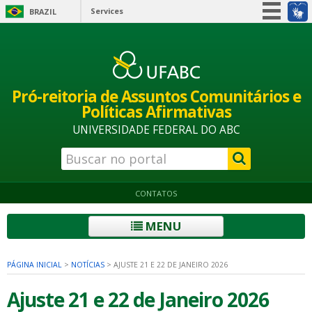
Services
BRAZIL
Simplifique!
Participate
Information access
Pró-reitoria de Assuntos Comunitários e
Legislation
Políticas Afirmativas
Information channels
UNIVERSIDADE FEDERAL DO ABC
CONTATOS
MENU
PÁGINA INICIAL
>
NOTÍCIAS
>
AJUSTE 21 E 22 DE JANEIRO 2026
Ajuste 21 e 22 de Janeiro 2026