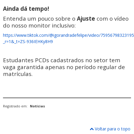
Ainda dá tempo!
Entenda um pouco sobre o
Ajuste
com o vídeo
do nosso monitor inclusivo:
https://www.tiktok.com/@igorandradefelipe/video/7595679832319
_r=1&_t=ZS-936IEHKy8H9
Estudantes PCDs cadastrados no setor tem
vaga garantida apenas no período regular de
matrículas.
Registrado em:
Notícias
Voltar para o topo