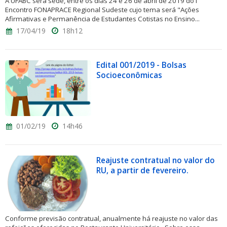
A UFABC será sede, entre os dias 24 e 26 de abril de 2019 do I
Encontro FONAPRACE Regional Sudeste cujo tema será "Ações
Afirmativas e Permanência de Estudantes Cotistas no Ensino...
17/04/19
18h12
Edital 001/2019 - Bolsas
Socioeconômicas
01/02/19
14h46
Reajuste contratual no valor do
RU, a partir de fevereiro.
Conforme previsão contratual, anualmente há reajuste no valor das