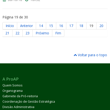
Página 19 de 30
Início
Anterior
14
15
16
17
18
19
20
21
22
23
Próximo
Fim
Voltar para o topo
A ProAP
Quem Somos
Organograma
Gabinete da Pró-reitoria
Coordenação de Gestão Estratégica
Divisão Administrativa