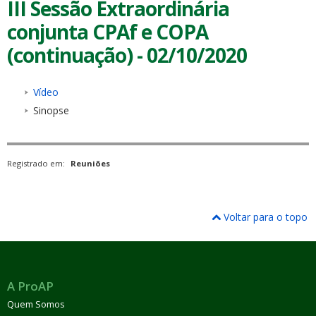
III Sessão Extraordinária
conjunta CPAf e COPA
(continuação) - 02/10/2020
Vídeo
Sinopse
Registrado em:
Reuniões
Voltar para o topo
A ProAP
Quem Somos