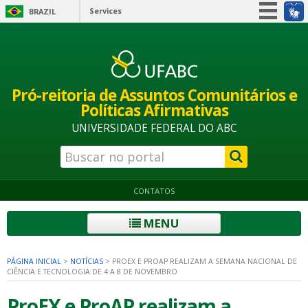
Services
BRAZIL
Simplifique!
Participate
Information access
Pró-reitoria de Assuntos Comunitários e
Legislation
Políticas Afirmativas
Information channels
UNIVERSIDADE FEDERAL DO ABC
CONTATOS
MENU
PÁGINA INICIAL
>
NOTÍCIAS
>
PROEX E PROAP REALIZAM A SEMANA NACIONAL DE
CIÊNCIA E TECNOLOGIA DE 4 A 8 DE NOVEMBRO
ProEX e ProAP realizam a