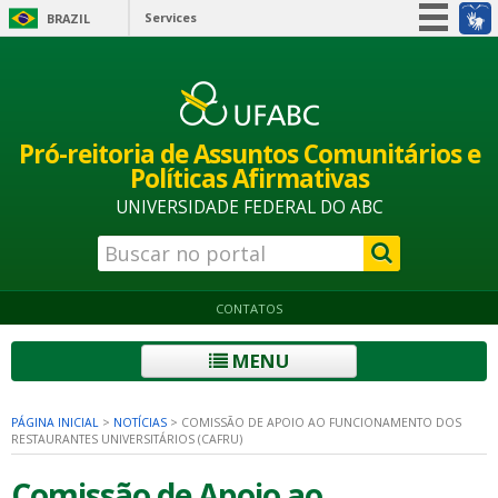
Services
BRAZIL
Simplifique!
Participate
Information access
Pró-reitoria de Assuntos Comunitários e
Legislation
Políticas Afirmativas
Information channels
UNIVERSIDADE FEDERAL DO ABC
CONTATOS
MENU
PÁGINA INICIAL
>
NOTÍCIAS
>
COMISSÃO DE APOIO AO FUNCIONAMENTO DOS
RESTAURANTES UNIVERSITÁRIOS (CAFRU)
Comissão de Apoio ao