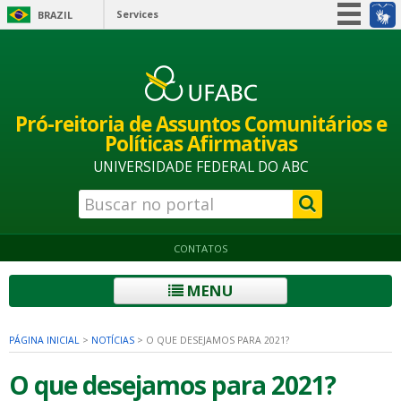
Services
BRAZIL
Simplifique!
Participate
Information access
Pró-reitoria de Assuntos Comunitários e
Legislation
Políticas Afirmativas
Information channels
UNIVERSIDADE FEDERAL DO ABC
CONTATOS
MENU
PÁGINA INICIAL
>
NOTÍCIAS
>
O QUE DESEJAMOS PARA 2021?
O que desejamos para 2021?