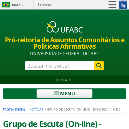
Services
BRAZIL
Simplifique!
Participate
Information access
Pró-reitoria de Assuntos Comunitários e
Legislation
Políticas Afirmativas
Information channels
UNIVERSIDADE FEDERAL DO ABC
CONTATOS
MENU
PÁGINA INICIAL
>
NOTÍCIAS
>
GRUPO DE ESCUTA (ON-LINE) - 10/06/2021 - 16H00
Grupo de Escuta (On-line) -