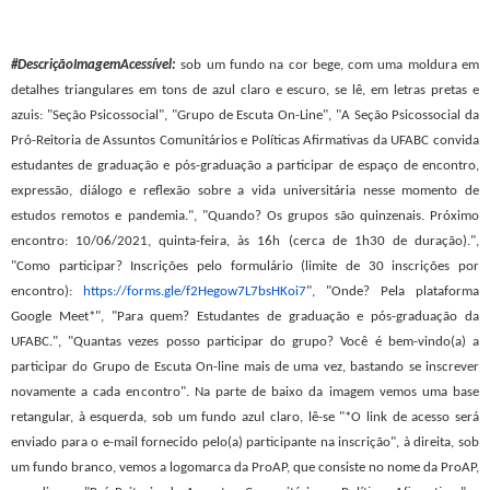
#DescriçãoImagemAcessível:
sob um fundo na cor bege, com uma moldura em
detalhes triangulares em tons de azul claro e escuro, se lê, em letras pretas e
azuis: "Seção Psicossocial", "Grupo de Escuta On-Line", "A Seção Psicossocial da
Pró-Reitoria de Assuntos Comunitários e Políticas Afirmativas da UFABC convida
estudantes de graduação e pós-graduação a participar de espaço de encontro,
expressão, diálogo e reflexão sobre a vida universitária nesse momento de
estudos remotos e pandemia.", "Quando? Os grupos são quinzenais. Próximo
encontro: 10/06/2021, quinta-feira, às 16h (cerca de 1h30 de duração).",
"Como participar? Inscrições pelo formulário (limite de 30 inscrições por
encontro):
https://forms.gle/f2Hegow7L7bsHKoi7
", "Onde? Pela plataforma
Google Meet*", "Para quem? Estudantes de graduação e pós-graduação da
UFABC.", "Quantas vezes posso participar do grupo? Você é bem-vindo(a) a
participar do Grupo de Escuta On-line mais de uma vez, bastando se inscrever
novamente a cada encontro". Na parte de baixo da imagem vemos uma base
retangular, à esquerda, sob um fundo azul claro, lê-se "*O link de acesso será
enviado para o e-mail fornecido pelo(a) participante na inscrição", à direita, sob
um fundo branco, vemos a logomarca da ProAP, que consiste no nome da ProAP,