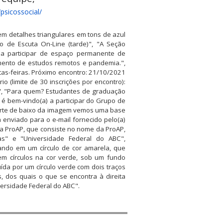
/psicossocial/
m detalhes triangulares em tons de azul
po de Escuta On-Line (tarde)", "A Seção
a participar de espaço permanente de
omento de estudos remotos e pandemia.",
tas-feiras. Próximo encontro: 21/10/2021
o (limite de 30 inscrições por encontro):
", "Para quem? Estudantes de graduação
é bem-vindo(a) a participar do Grupo de
parte de baixo da imagem vemos uma base
á enviado para o e-mail fornecido pelo(a)
 da ProAP, que consiste no nome da ProAP,
vas" e "Universidade Federal do ABC",
ando em um círculo de cor amarela, que
em círculos na cor verde, sob um fundo
ída por um círculo verde com dois traços
s, dos quais o que se encontra à direita
versidade Federal do ABC".