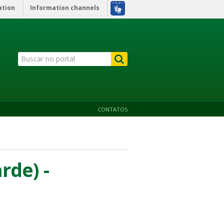
ation
Information channels
CONTATOS
rde) -