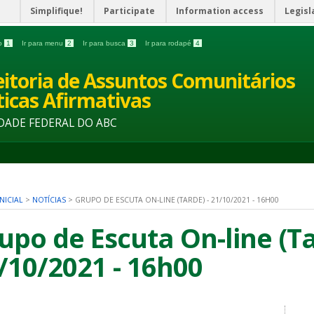
Simplifique!
Participate
Information access
Legisl
do
1
Ir para menu
2
Ir para busca
3
Ir para rodapé
4
eitoria de Assuntos Comunitários
íticas Afirmativas
DADE FEDERAL DO ABC
NICIAL
>
NOTÍCIAS
>
GRUPO DE ESCUTA ON-LINE (TARDE) - 21/10/2021 - 16H00
upo de Escuta On-line (Ta
/10/2021 - 16h00