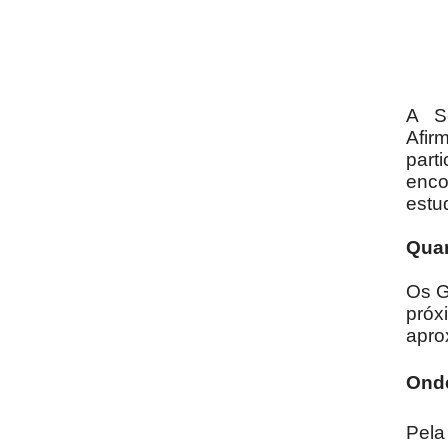
A Se
Afi
par
enco
estu
Qua
Os G
próx
apro
Ond
Pela