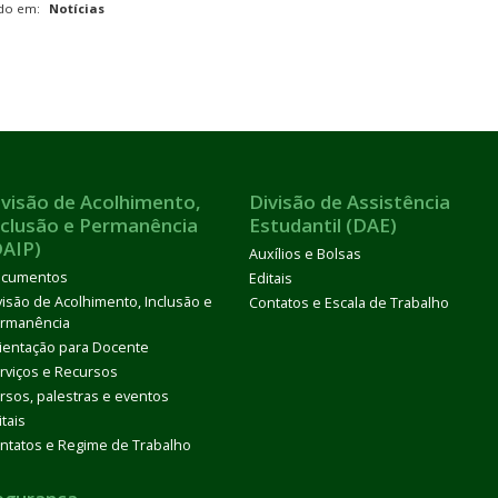
ado em:
Notícias
ivisão de Acolhimento,
Divisão de Assistência
nclusão e Permanência
Estudantil (DAE)
DAIP)
Auxílios e Bolsas
cumentos
Editais
visão de Acolhimento, Inclusão e
Contatos e Escala de Trabalho
rmanência
ientação para Docente
rviços e Recursos
rsos, palestras e eventos
itais
ntatos e Regime de Trabalho