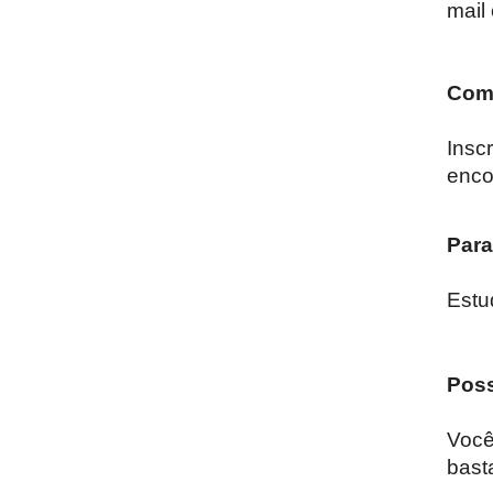
mail
Como
Inscr
enco
Par
Estu
Poss
Você
bast