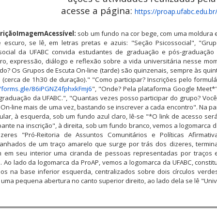
acesse a página:
https://proap.ufabc.edu.br
riçãoImagemAcessível:
sob um fundo na cor bege, com uma moldura e
e escuro, se lê, em letras pretas e azuis: "Seção Psicossocial", "Gru
social da UFABC convida estudantes de graduação e pós-graduação 
ro, expressão, diálogo e reflexão sobre a vida universitária nesse m
o? Os Grupos de Escuta On-line (tarde) são quinzenais, sempre às quin
 (cerca de 1h30 de duração)." "Como participar? Inscrições pelo formulári
//forms.gle/86iPGNZ4fphxkFmj6
", "Onde? Pela plataforma Google Meet*
graduação da UFABC.", "Quantas vezes posso participar do grupo? Você 
 On-line mais de uma vez, bastando se inscrever a cada encontro". Na 
ular, à esquerda, sob um fundo azul claro, lê-se "*O link de acesso ser
ipante na inscrição", à direita, sob um fundo branco, vemos a logomarca
zeres "Pró-Reitoria de Assuntos Comunitários e Políticas Afirmati
nhados de um traço amarelo que surge por trás dos dizeres, termin
 em seu interior uma ciranda de pessoas representadas por traços 
. Ao lado da logomarca da ProAP, vemos a logomarca da UFABC, constitu
os na base inferior esquerda, centralizados sobre dois círculos verde
 uma pequena abertura no canto superior direito, ao lado dela se lê "Uni