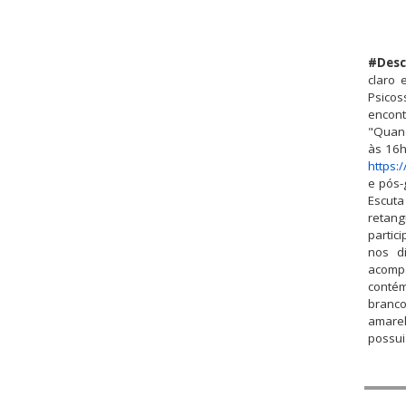
#Desc
claro 
Psicos
encont
"Quand
às 16h
https:
e pós-
Escuta
retang
partic
nos di
acompa
contém
branco
amarel
possui