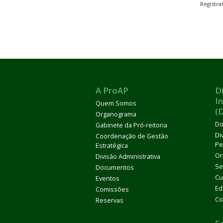
Registr
A ProAP
D
I
Quem Somos
(
Organograma
Do
Gabinete da Pró-reitoria
Di
Coordenação de Gestão
Pe
Estratégica
Or
Divisão Administrativa
Se
Documentos
Cu
Eventos
Ed
Comissões
Co
Reservas