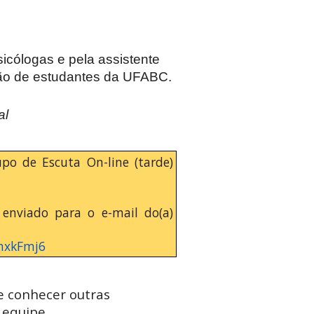
icólogas e pela assistente
ção de estudantes da UFABC.
al
po de Escuta On-line (tarde)
 enviado para o e-mail do(a)
phxkFmj6
 e conhecer outras
 equipe,