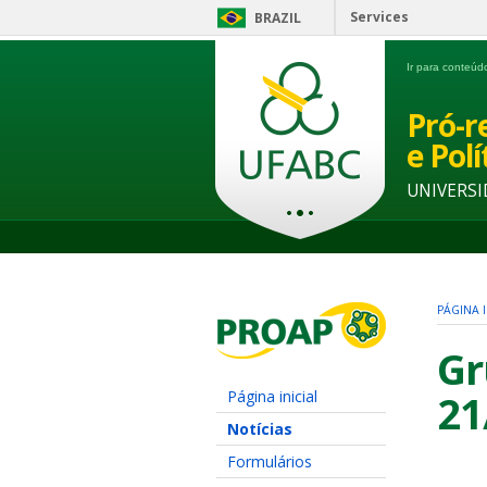
Services
BRAZIL
Ir para conteú
Pró-r
e Pol
UNIVERSI
PÁGINA I
Gr
Página inicial
21
Notícias
Formulários