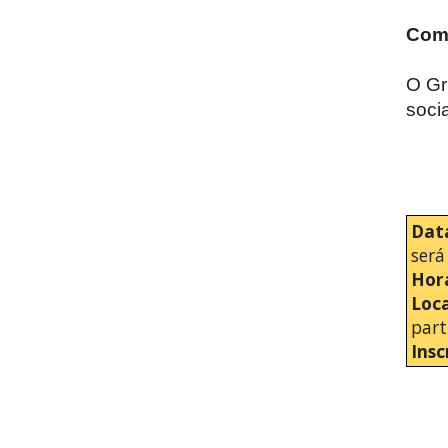
Com
O Gr
soci
Dat
será
Hor
Loc
part
Insc