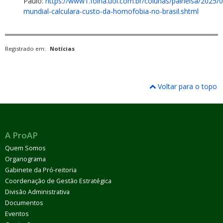
Paulo:
https://www1.folha.uol.com.br/colunas/painelsa/2025/
mundial-calculara-custo-da-homofobia-no-brasil.shtml
Registrado em:
Notícias
Voltar para o topo
A ProAP
Quem Somos
Organograma
Gabinete da Pró-reitoria
Coordenação de Gestão Estratégica
Divisão Administrativa
Documentos
Eventos