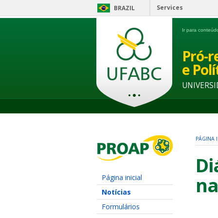
Services
BRAZIL
Ir para conteú
Pró-r
e Pol
UNIVERSI
PÁGINA I
Di
Página inicial
na
Notícias
Formulários