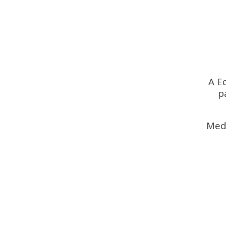
A E
p
Medi