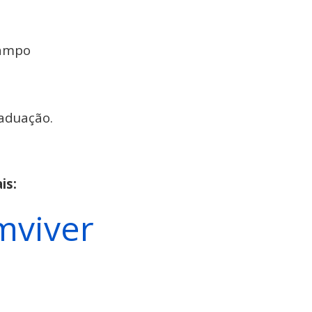
Campo
aduação.
is:
mviver