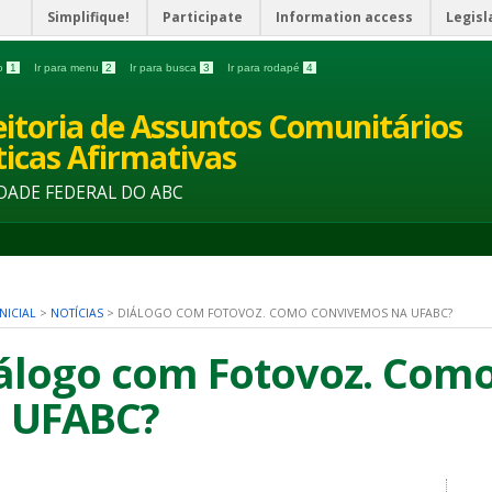
Simplifique!
Participate
Information access
Legisl
do
1
Ir para menu
2
Ir para busca
3
Ir para rodapé
4
eitoria de Assuntos Comunitários
íticas Afirmativas
DADE FEDERAL DO ABC
NICIAL
>
NOTÍCIAS
>
DIÁLOGO COM FOTOVOZ. COMO CONVIVEMOS NA UFABC?
álogo com Fotovoz. Com
 UFABC?