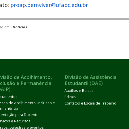
ato:
proap.bemviver@ufabc.edu.br
ado em:
Notícias
ivisão de Acolhimento,
Divisão de Assistência
nclusão e Permanência
Estudantil (DAE)
DAIP)
Auxílios e Bolsas
cumentos
Editais
visão de Acolhimento, Inclusão e
Contatos e Escala de Trabalho
rmanência
ientação para Docente
rviços e Recursos
rsos, palestras e eventos