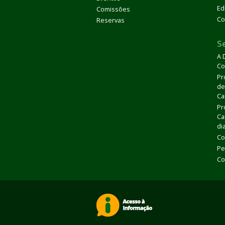
Ed
Comissões
Co
Reservas
S
A 
Co
Pr
de
Ca
Pr
Ca
di
Co
Pe
Co