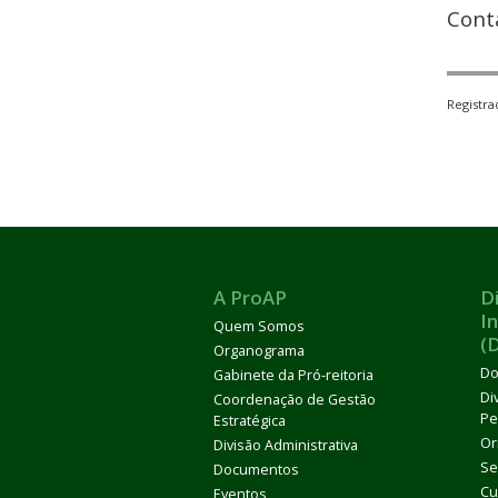
Cont
Registr
A ProAP
D
I
Quem Somos
(
Organograma
Do
Gabinete da Pró-reitoria
Di
Coordenação de Gestão
Pe
Estratégica
Or
Divisão Administrativa
Se
Documentos
Cu
Eventos