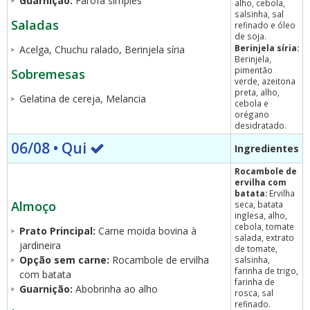
Guarnição:
Farofa simples
alho, cebola,
salsinha, sal
Saladas
refinado e óleo
de soja.
Berinjela síria:
Acelga, Chuchu ralado, Berinjela síria
Berinjela,
pimentão
Sobremesas
verde, azeitona
preta, alho,
Gelatina de cereja, Melancia
cebola e
orégano
desidratado.
06/08 • Qui
Ingredientes
Rocambole de
ervilha com
batata:
Ervilha
Almoço
seca, batata
inglesa, alho,
cebola, tomate
Prato Principal:
Carne moida bovina à
salada, extrato
jardineira
de tomate,
Opção sem carne:
Rocambole de ervilha
salsinha,
farinha de trigo,
com batata
farinha de
Guarnição:
Abobrinha ao alho
rosca, sal
refinado.