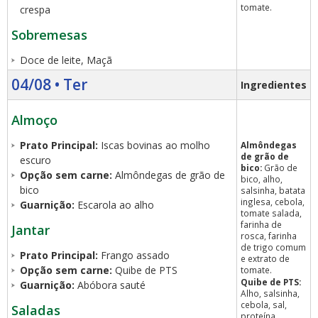
tomate.
crespa
Sobremesas
Doce de leite, Maçã
04/08 • Ter
Ingredientes
Almoço
Prato Principal:
Iscas bovinas ao molho
Almôndegas
de grão de
escuro
bico:
Grão de
Opção sem carne:
Almôndegas de grão de
bico, alho,
bico
salsinha, batata
inglesa, cebola,
Guarnição:
Escarola ao alho
tomate salada,
farinha de
Jantar
rosca, farinha
de trigo comum
Prato Principal:
Frango assado
e extrato de
Opção sem carne:
Quibe de PTS
tomate.
Quibe de PTS:
Guarnição:
Abóbora sauté
Alho, salsinha,
cebola, sal,
Saladas
proteína