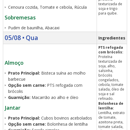
texturizada de
Cenoura cozida, Tomate e cebola, Rúcula
soja e trigo
para quibe.
Sobremesas
Pudim de baunilha, Abacaxi
05/08 • Qua
Ingredientes
PTS refogada
com brócolis:
Proteína
texturizada de
Almoço
soja, alho,
salsinha,
Prato Principal:
Bisteca suína ao molho
brócolis
barbecue
congelados,
cebola, tomate
Opção sem carne:
PTS refogada com
salada, óleo de
brócolis
soja e sal
Guarnição:
Macarrão ao alho e óleo
refinado.
Bolonhesa de
Jantar
lentilha:
Lentilha, extrato
de tomate,
Prato Principal:
Cubos bovinos acebolados
azeitona preta,
Opção sem carne:
Bolonhesa de lentilha
tomate salada,