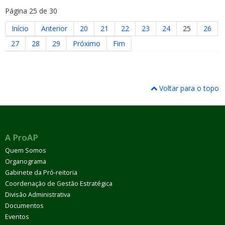
Página 25 de 30
Início
Anterior
20
21
22
23
24
25
26
27
28
29
Próximo
Fim
Voltar para o topo
A ProAP
Quem Somos
Organograma
Gabinete da Pró-reitoria
Coordenação de Gestão Estratégica
Divisão Administrativa
Documentos
Eventos